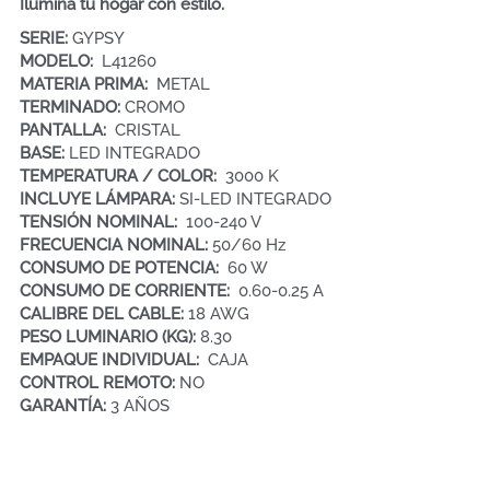
Ilumina tu hogar con estilo.
SERIE: 
GYPSY  
MODELO:  
L41260
MATERIA PRIMA:  
METAL
TERMINADO: 
CROMO
PANTALLA: 
 CRISTAL
BASE: 
LED INTEGRADO
TEMPERATURA / COLOR: 
 3000 K
INCLUYE LÁMPARA: 
SI-LED INTEGRADO
TENSIÓN NOMINAL:  
100-240 V
FRECUENCIA NOMINAL: 
50/60 Hz
CONSUMO DE POTENCIA:  
60 W
CONSUMO DE CORRIENTE:  
0.60-0.25 A
CALIBRE DEL CABLE:
 18 AWG
PESO LUMINARIO (KG): 
8.30
EMPAQUE INDIVIDUAL:  
CAJA 
CONTROL REMOTO: 
NO
GARANTÍA: 
3 AÑOS 