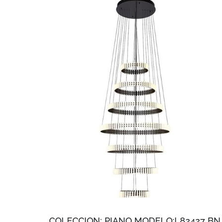
COLECCION: PIANO MODELO:L82427 BN