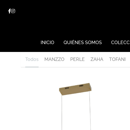
INICIO
INICIO
QUIÉNES SOMOS
QUIÉNES SOMOS
COLECC
COLECC
Todos
MANZZO
PERLE
ZAHA
TOFANI